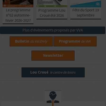
Le programme
Fête du Sport 19
Programme Lou
n°62 automne-
septembre
Croué été 2026
hiver 2026-2027
Plus d'événements proposés par VVA
Bulletin
Programme
du Val d'Arly
de VVA
Newsletter
Lou Croué
le centre de loisirs