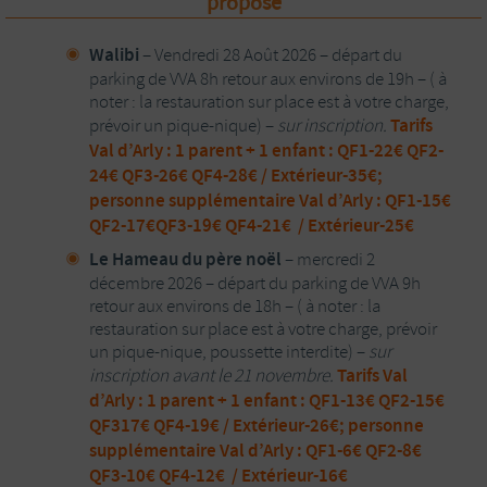
propose
Walibi
– Vendredi 28 Août 2026 – départ du
parking de VVA 8h retour aux environs de 19h – ( à
noter : la restauration sur place est à votre charge,
Tarifs
prévoir un pique-nique) –
sur inscription.
Val d’Arly : 1 parent + 1 enfant : QF1-22€ QF2-
24€ QF3-26€ QF4-28€ /
Extérieur-35€;
personne supplémentaire Val d’Arly : QF1-15€
QF2-17€QF3-19€ QF4-21€ / Extérieur-25€
Le Hameau du père noël
– mercredi 2
décembre 2026 – départ du parking de VVA 9h
retour aux environs de 18h – ( à noter : la
restauration sur place est à votre charge, prévoir
un pique-nique, poussette interdite) –
sur
Tarifs Val
inscription avant le 21 novembre.
d’Arly : 1 parent + 1 enfant : QF1-13€ QF2-15€
QF317€ QF4-19€ /
Extérieur-26€;
personne
supplémentaire Val d’Arly : QF1-6€ QF2-8€
QF3-10€ QF4-12€ / Extérieur-16€