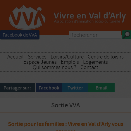
Facebook de VVA
Accueil
Services
Loisirs/Culture
Centre de loisirs
Espace Jeunes
Emplois
Logements
Qui sommes nous ?
Contact
Partager sur :
Facebook
Twitter
Email
Sortie VVA
Sortie pour les familles : Vivre en Val d’Arly vous