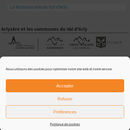
La Ressourcerie du Val d'Arly
Arlysère et les communes du Val d'Arly
|
Nous utilisons des cookies pour optimiser notre site web et notre service.
Nous Contacter
Accepter
Tel :
04 79 31 80 04
Vivre en Val d'Arly
Fax :
09 74 44 28 80
354 Avenue du Lac
Refuser
73590 Flumet
vivreenvaldarly@gmail.com
Vivre en Val d'Arly vous accueille :
Préférences
- du
lundi
au
vendredi
de
9h
à
12h
et de
14h
à
18h
-
Fermé
au public le
jeudi matin
Politique de cookies