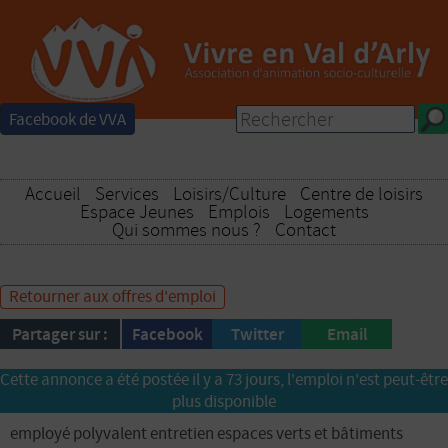
Facebook de VVA
Accueil
Services
Loisirs/Culture
Centre de loisirs
Espace Jeunes
Emplois
Logements
Qui sommes nous ?
Contact
Retourner aux offres d'emploi
Partager sur :
Facebook
Twitter
Email
Cette annonce a été postée il y a 73 jours, l'emploi n'est peut-être
plus disponible
employé polyvalent entretien espaces verts et bâtiments