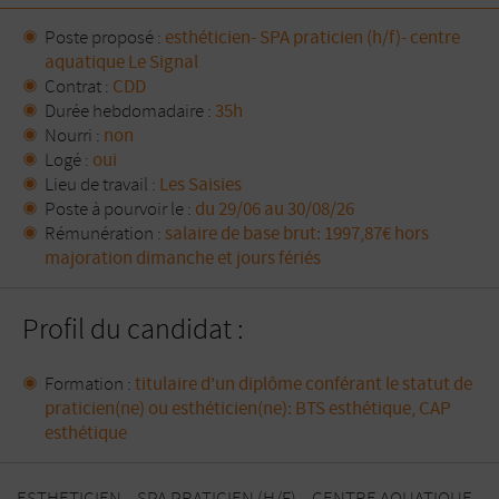
Poste proposé :
esthéticien- SPA praticien (h/f)- centre
aquatique Le Signal
Contrat :
CDD
Durée hebdomadaire :
35h
Nourri :
non
Logé :
oui
Lieu de travail :
Les Saisies
Poste à pourvoir le :
du 29/06 au 30/08/26
Rémunération :
salaire de base brut: 1997,87€ hors
majoration dimanche et jours fériés
Profil du candidat :
Formation :
titulaire d'un diplôme conférant le statut de
praticien(ne) ou esthéticien(ne): BTS esthétique, CAP
esthétique
ESTHETICIEN – SPA PRATICIEN (H/F) – CENTRE AQUATIQUE