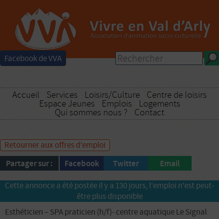
Facebook de VVA
Accueil
Services
Loisirs/Culture
Centre de loisirs
Espace Jeunes
Emplois
Logements
Qui sommes nous ?
Contact
Retourner aux offres d'emploi
Partager sur :
Facebook
Twitter
Email
Cette annonce a été postée il y a 130 jours, l'emploi n'est peut-
être plus disponible
Esthéticien – SPA praticien (h/f)- centre aquatique Le Signal