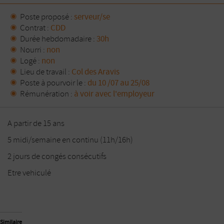
Poste proposé :
serveur/se
Contrat :
CDD
Durée hebdomadaire :
30h
Nourri :
non
Logé :
non
Lieu de travail :
Col des Aravis
Poste à pourvoir le :
du 10 /07 au 25/08
Rémunération :
à voir avec l'employeur
A partir de 15 ans
5 midi/semaine en continu (11h/16h)
2 jours de congés consécutifs
Etre vehiculé
Similaire