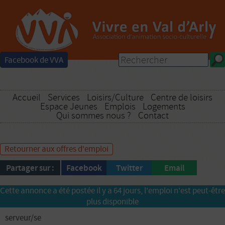
Facebook de VVA
Accueil
Services
Loisirs/Culture
Centre de loisirs
Espace Jeunes
Emplois
Logements
Qui sommes nous ?
Contact
Retourner aux offres d'emploi
Partager sur :
Facebook
Twitter
Email
Cette annonce a été postée il y a 64 jours, l'emploi n'est peut-être
plus disponible
serveur/se