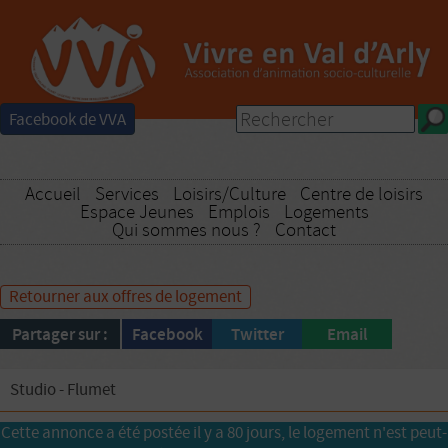
Facebook de VVA
Accueil
Services
Loisirs/Culture
Centre de loisirs
Espace Jeunes
Emplois
Logements
Qui sommes nous ?
Contact
Retourner aux offres de logement
Partager sur :
Facebook
Twitter
Email
Studio - Flumet
Cette annonce a été postée il y a 80 jours, le logement n'est peut-